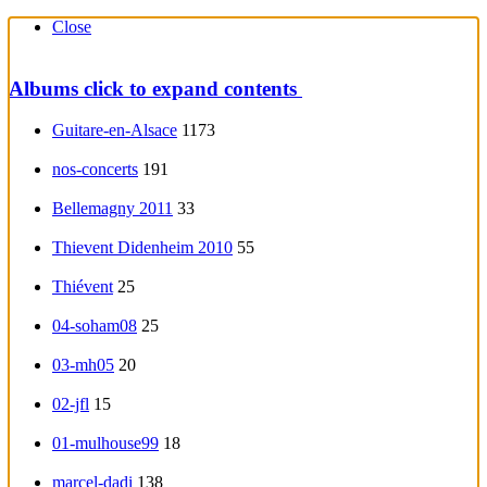
Close
Albums
click to expand contents
Guitare-en-Alsace
1173
nos-concerts
191
Bellemagny 2011
33
Thievent Didenheim 2010
55
Thiévent
25
04-soham08
25
03-mh05
20
02-jfl
15
01-mulhouse99
18
marcel-dadi
138