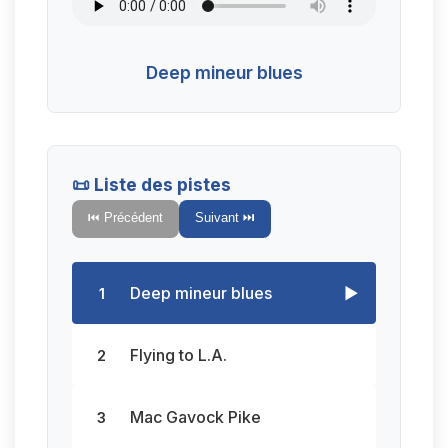
Deep mineur blues
📜 Liste des pistes
⏮️ Précédent
Suivant ⏭️
Deep mineur blues
▶️
1
Flying to L.A.
2
Mac Gavock Pike
3