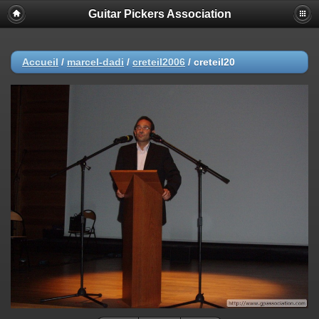
Guitar Pickers Association
Accueil
/
marcel-dadi
/
creteil2006
/
creteil20