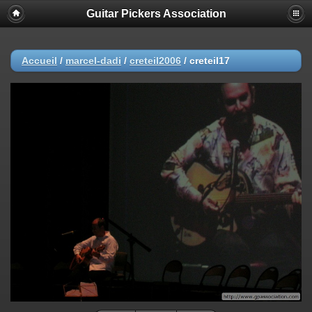
Guitar Pickers Association
Accueil
/
marcel-dadi
/
creteil2006
/
creteil17