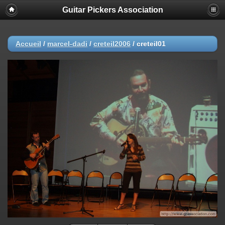
Guitar Pickers Association
Accueil
/
marcel-dadi
/
creteil2006
/
creteil01