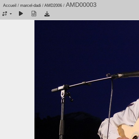
AMD00003
Accueil
/
marcel-dadi
/
AMD2006
/