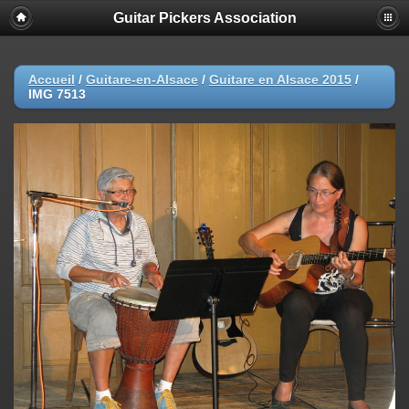
Guitar Pickers Association
Accueil
/
Guitare-en-Alsace
/
Guitare en Alsace 2015
/
IMG 7513