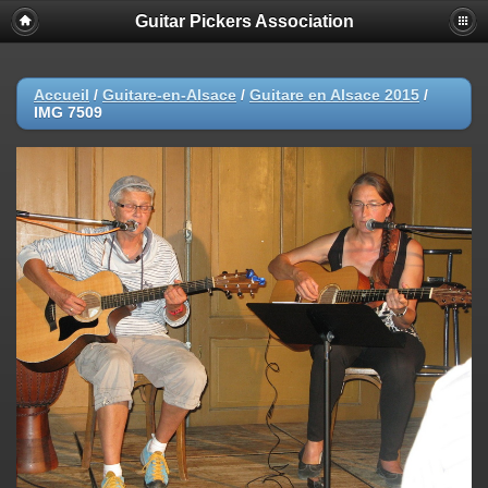
Guitar Pickers Association
Accueil
/
Guitare-en-Alsace
/
Guitare en Alsace 2015
/
IMG 7509