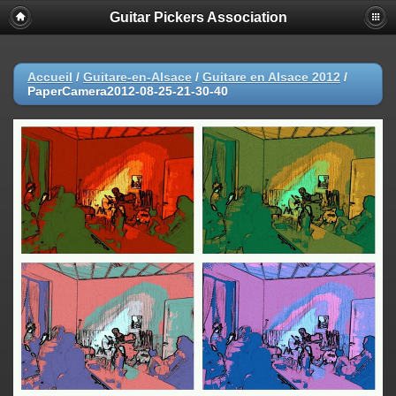
Guitar Pickers Association
Accueil
/
Guitare-en-Alsace
/
Guitare en Alsace 2012
/
PaperCamera2012-08-25-21-30-40