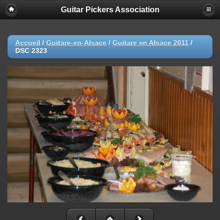
Guitar Pickers Association
Accueil
/
Guitare-en-Alsace
/
Guitare en Alsace 2011
/
DSC 2323