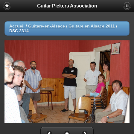
Guitar Pickers Association
Accueil
/
Guitare-en-Alsace
/
Guitare en Alsace 2011
/
DSC 2314