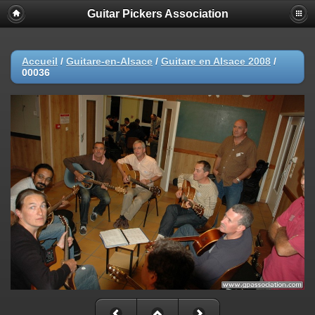
Guitar Pickers Association
Accueil
/
Guitare-en-Alsace
/
Guitare en Alsace 2008
/
00036