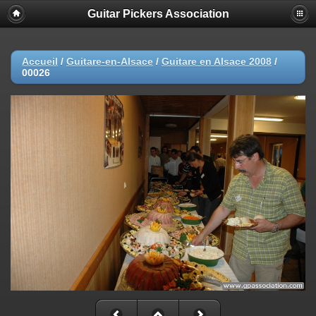
Guitar Pickers Association
Accueil
/
Guitare-en-Alsace
/
Guitare en Alsace 2008
/
00026