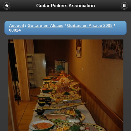
Guitar Pickers Association
Accueil
/
Guitare-en-Alsace
/
Guitare en Alsace 2008
/
00024