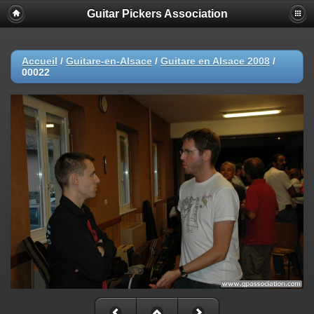
Guitar Pickers Association
Accueil
/
Guitare-en-Alsace
/
Guitare en Alsace 2008
/
00022