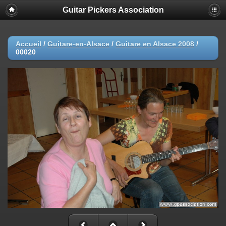
Guitar Pickers Association
Accueil
/
Guitare-en-Alsace
/
Guitare en Alsace 2008
/
00020