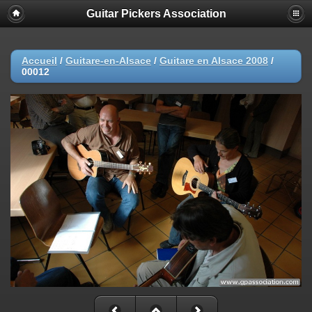
Guitar Pickers Association
Accueil
/
Guitare-en-Alsace
/
Guitare en Alsace 2008
/
00012