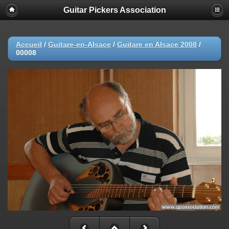
Guitar Pickers Association
Accueil
/
Guitare-en-Alsace
/
Guitare en Alsace 2008
/
00008