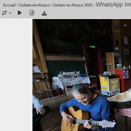
WhatsApp Ima
Accueil
/
Guitare-en-Alsace
/
Guitare en Alsace 2025
/