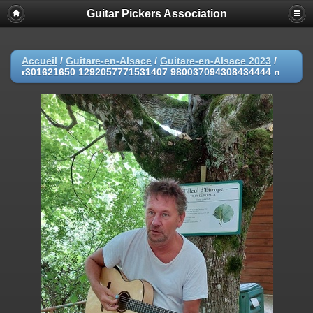
Guitar Pickers Association
Accueil
/
Guitare-en-Alsace
/
Guitare-en-Alsace 2023
/
r301621650 1292057771531407 980037094308434444 n