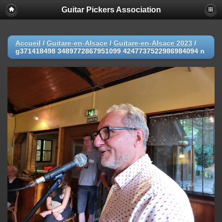
Guitar Pickers Association
Accueil
/
Guitare-en-Alsace
/
Guitare-en-Alsace 2023
/
g371418498 3489772867951099 4247737522986984094 n