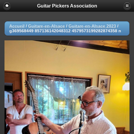
Guitar Pickers Association
Accueil
/
Guitare-en-Alsace
/
Guitare-en-Alsace 2023
/
g369568449 857136142048312 4579573199282874358 n