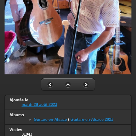
Ajoutée le
mardi 29 août 2023
Albums
Guitare-en-Alsace
/
Guitare-en-Alsace 2023
Visites
31943