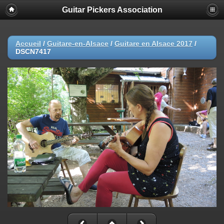
Guitar Pickers Association
Accueil
/
Guitare-en-Alsace
/
Guitare en Alsace 2017
/
DSCN7417