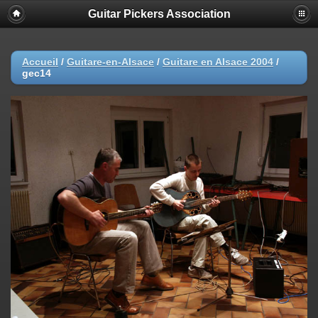
Guitar Pickers Association
Accueil
/
Guitare-en-Alsace
/
Guitare en Alsace 2004
/
gec14