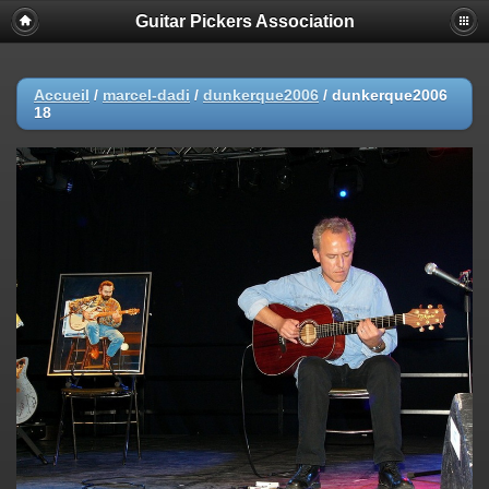
Guitar Pickers Association
Accueil
/
marcel-dadi
/
dunkerque2006
/
dunkerque2006
18