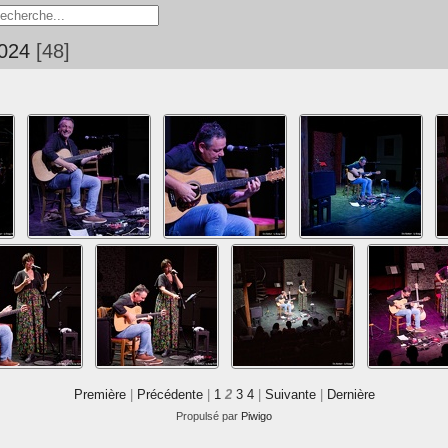
2024
48
Première
|
Précédente
|
1
2
3
4
|
Suivante
|
Dernière
Propulsé par
Piwigo