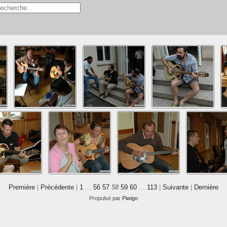
Première
|
Précédente
|
1
...
56
57
58
59
60
...
113
|
Suivante
|
Dernière
Propulsé par
Piwigo