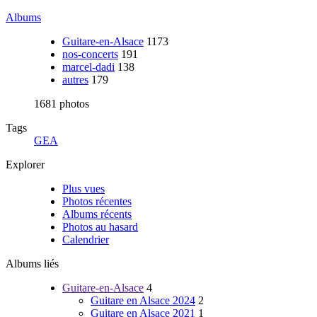
Albums
Guitare-en-Alsace
1173
nos-concerts
191
marcel-dadi
138
autres
179
1681 photos
Tags
GEA
Explorer
Plus vues
Photos récentes
Albums récents
Photos au hasard
Calendrier
Albums liés
Guitare-en-Alsace
4
Guitare en Alsace 2024
2
Guitare en Alsace 2021
1