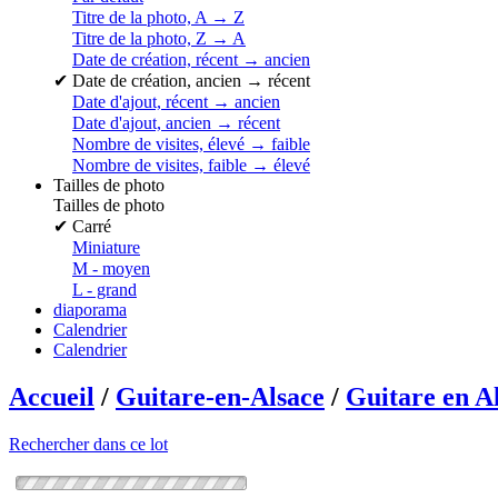
Titre de la photo, A → Z
Titre de la photo, Z → A
Date de création, récent → ancien
✔
Date de création, ancien → récent
Date d'ajout, récent → ancien
Date d'ajout, ancien → récent
Nombre de visites, élevé → faible
Nombre de visites, faible → élevé
Tailles de photo
Tailles de photo
✔
Carré
Miniature
M - moyen
L - grand
diaporama
Calendrier
Calendrier
Accueil
/
Guitare-en-Alsace
/
Guitare en A
Rechercher dans ce lot